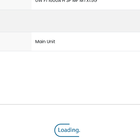
UW F1 1600A H 3P MF MTX1.5G
Main Unit